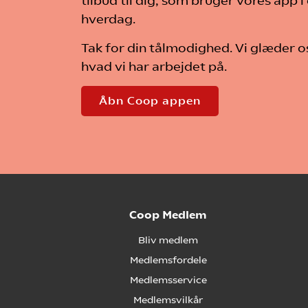
tilbud til dig, som bruger vores app i 
hverdag.
Tak for din tålmodighed. Vi glæder os 
hvad vi har arbejdet på.
Åbn Coop appen
Coop Medlem
Bliv medlem
Medlemsfordele
Medlemsservice
Medlemsvilkår