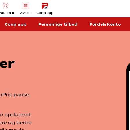
ind butik
Aviser
Coop app
Coop app
Personlige tilbud
FordelsKonto
er
pPris pause,
 en opdateret
lere og bedre