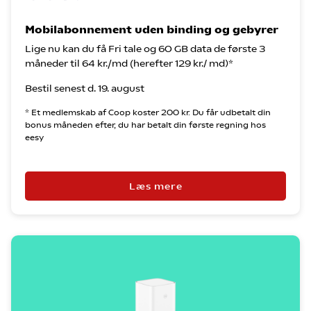
Mobilabonnement uden binding og gebyrer
Lige nu kan du få Fri tale og 60 GB data de første 3
måneder til 64 kr./md (herefter 129 kr./ md)*
Bestil senest d. 19. august
* Et medlemskab af Coop koster 200 kr. Du får udbetalt din
bonus måneden efter, du har betalt din første regning hos
eesy
Læs mere