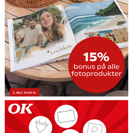
Læs mere