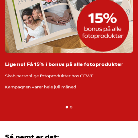
Lige nu! Få 15% i bonus på alle fotoprodukter
Skab personlige fotoprodukter hos CEWE
Kampagnen varer hele juli måned
Så nemt er det: