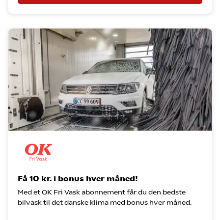
Få 10 kr. i bonus hver måned!
Med et OK Fri Vask abonnement får du den bedste
bilvask til det danske klima med bonus hver måned.