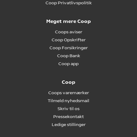
Coop Privatlivspolitik
Meget mere Coop
Coops aviser
Coop Opskrifter
Coop Forsikringer
Coop Bank
Coop app
Coop
Coops varemærker
Tilmeld nyhedsmail
Skriv til os
Pressekontakt
Ledige stillinger