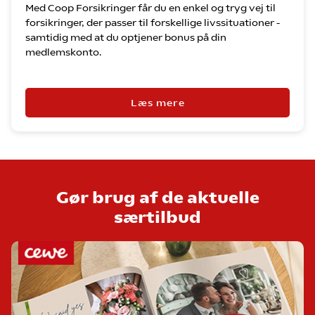
Med Coop Forsikringer får du en enkel og tryg vej til
forsikringer, der passer til forskellige livssituationer -
samtidig med at du optjener bonus på din
medlemskonto.
Læs mere
Gør brug af de aktuelle
særtilbud