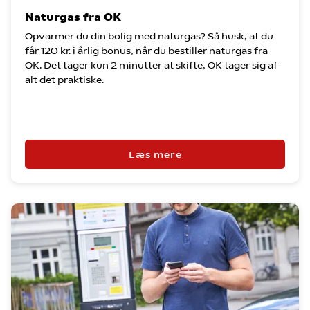
Naturgas fra OK
Opvarmer du din bolig med naturgas? Så husk, at du
får 120 kr. i årlig bonus, når du bestiller naturgas fra
OK. Det tager kun 2 minutter at skifte, OK tager sig af
alt det praktiske.
Læs mere