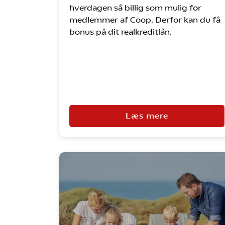
hverdagen så billig som mulig for
medlemmer af Coop. Derfor kan du få
bonus på dit realkreditlån.
Læs mere