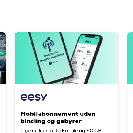
Mobilabonnement uden
binding og gebyrer
Lige nu kan du få Fri tale og 60 GB