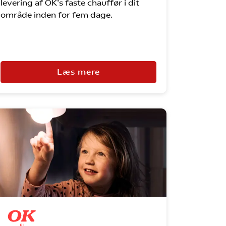
levering af OK’s faste chauffør i dit
område inden for fem dage.
Læs mere