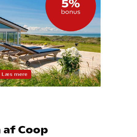
Læs mere
 af Coop