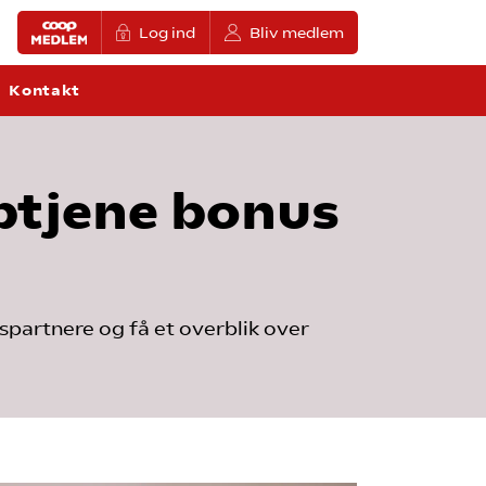
Log ind
Bliv medlem
Kontakt
ptjene bonus
spartnere og få et overblik over