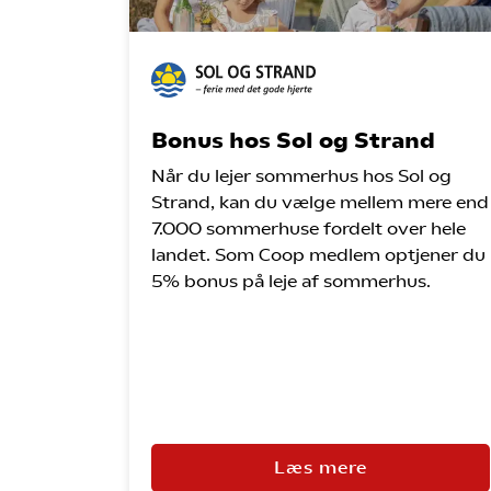
Bonus hos Sol og Strand
Når du lejer sommerhus hos Sol og
Strand, kan du vælge mellem mere end
7.000 sommerhuse fordelt over hele
landet. Som Coop medlem optjener du
5% bonus på leje af sommerhus.
Læs mere