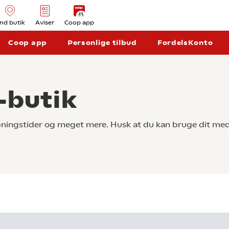
ind butik
Aviser
Coop app
Coop app
Personlige tilbud
FordelsKonto
-butik
åbningstider og meget mere. Husk at du kan bruge dit med