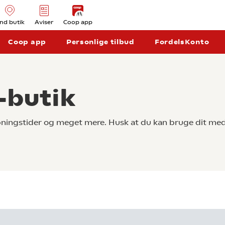
ind butik
Aviser
Coop app
Coop app
Personlige tilbud
FordelsKonto
-butik
åbningstider og meget mere. Husk at du kan bruge dit med