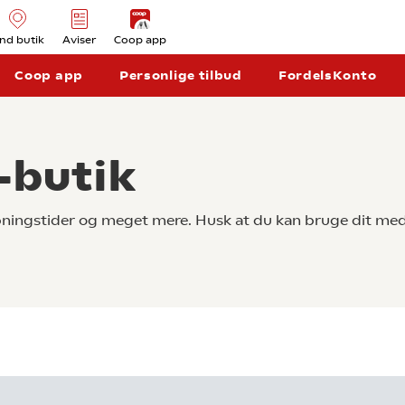
ind butik
Aviser
Coop app
Coop app
Personlige tilbud
FordelsKonto
-butik
åbningstider og meget mere. Husk at du kan bruge dit med