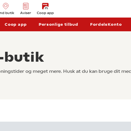
ind butik
Aviser
Coop app
Coop app
Personlige tilbud
FordelsKonto
-butik
åbningstider og meget mere. Husk at du kan bruge dit med