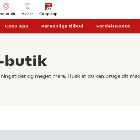
ind butik
Aviser
Coop app
Coop app
Personlige tilbud
FordelsKonto
-butik
åbningstider og meget mere. Husk at du kan bruge dit med