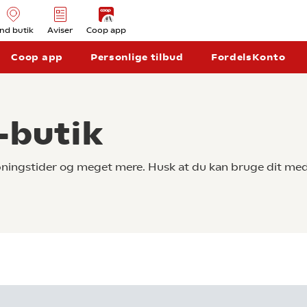
ind butik
Aviser
Coop app
Coop app
Personlige tilbud
FordelsKonto
-butik
åbningstider og meget mere. Husk at du kan bruge dit med